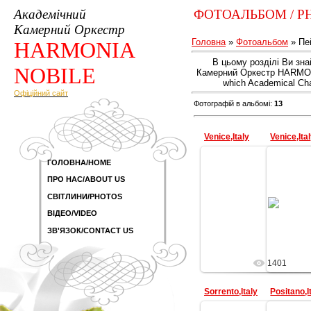
Академічний
ФОТОАЛЬБОМ / P
Камерний Оркестр
Головна
»
Фотоальбом
» Пе
HARMONIA
В цьому розділі Ви зн
NOBILE
Камерний Оркестр HARMONIA 
which Academical Ch
Офіційний сайт
Фотографій в альбомі
:
13
Venice,Italy
Venice,Ita
ГОЛОВНА/HOME
ПРО НАС/ABOUT US
29.07.2009
СВІТЛИНИ/PHOTOS
ВІДЕО/VIDEO
MultiArs
ЗВ'ЯЗОК/CONTACT US
1401
Sorrento,Italy
Positano,I