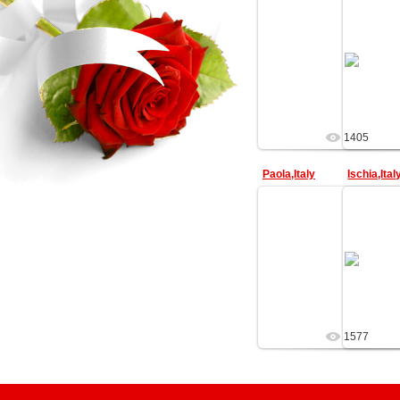
29.07.2009
MultiArs
1405
Paola,Italy
Ischia,Ital
29.07.2009
MultiArs
1577